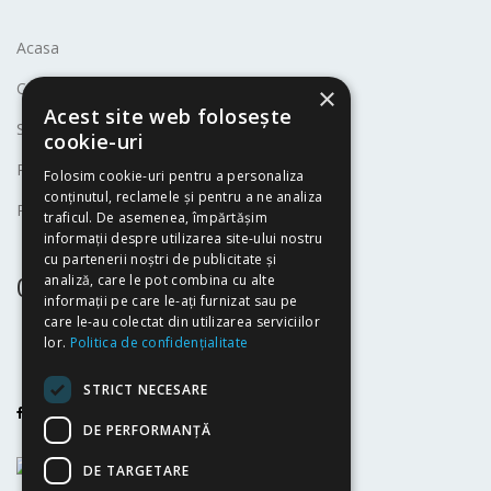
Acasa
Companie
×
Acest site web folosește
Servicii
cookie-uri
Politica de Cookies
Folosim cookie-uri pentru a personaliza
conținutul, reclamele și pentru a ne analiza
Politica de Confidentialitate
traficul. De asemenea, împărtășim
informații despre utilizarea site-ului nostru
cu partenerii noștri de publicitate și
0724410416
analiză, care le pot combina cu alte
informații pe care le-ați furnizat sau pe
care le-au colectat din utilizarea serviciilor
office
lor.
Politica de confidențialitate
dualtacticgrup
STRICT NECESARE
DE PERFORMANȚĂ
DE TARGETARE